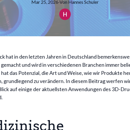
Mar 25, 2026
·
Von
Hannes
Schuler
k hat in den letzten Jahren in Deutschland bemerkenswe
e gemacht und wird in verschiedenen Branchen immer beli
hat das Potenzial, die Art und Weise, wie wir Produkte he
, grundlegend zu verändern. In diesem Beitrag werfen wi
lick auf einige der aktuellsten Anwendungen des 3D-Druc
d.
izinische