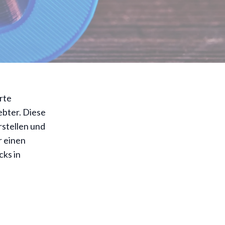
rte
ebter. Diese
rstellen und
r einen
ks in