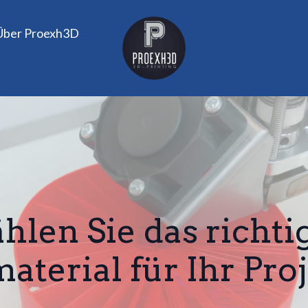
Über Proexh3D
hlen Sie das richti
terial für Ihr Pro