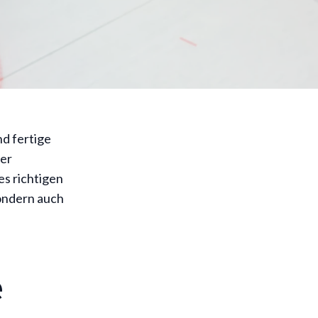
d fertige
der
es richtigen
sondern auch
e