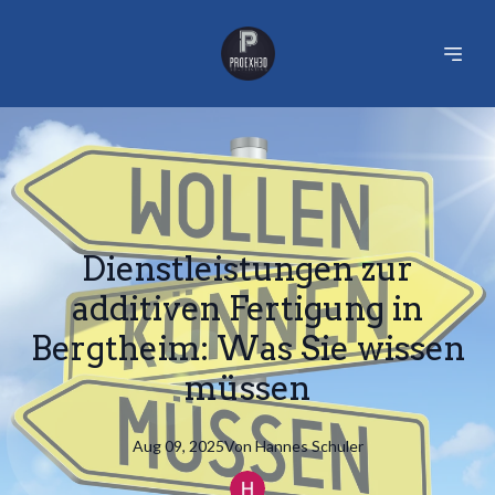
Dienstleistungen zur
additiven Fertigung in
Bergtheim: Was Sie wissen
müssen
Aug 09, 2025
Von
Hannes
Schuler